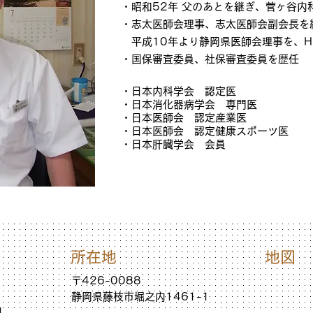
・昭和52年 父のあとを継ぎ、菅ヶ谷内
・志太医師会理事、志太医師会副会長を
平成10年より静岡県医師会理事を、H2
・国保審査委員、社保審査委員を歴任
・日本内科学会 認定医
・日本消化器病学会 専門医
・日本医師会 認定産業医
・日本医師会 認定健康スポーツ医
・日本肝臓学会 会員
所在地
地図
〒426-0088
静岡県藤枝市堀之内1461-1
日